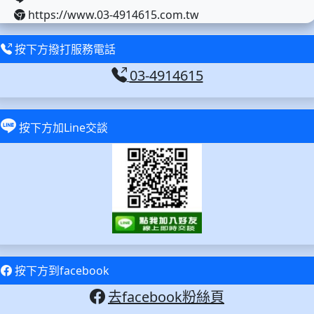
https://www.03-4914615.com.tw
按下方撥打服務電話
03-4914615
按下方加Line交談
按下方到facebook
去facebook粉絲頁